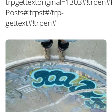
trpgettextoriginal=1303#!trpen#
Posts#!trpst#/trp-
gettext#!trpen#