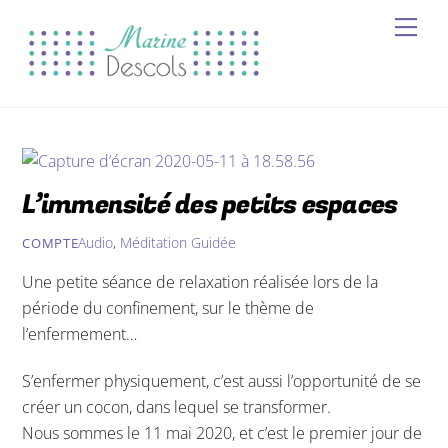
#!trpst#trp-
#!trpst#trp-
#!tr
gettext
gett
gettext
data
data-
data-
trpg
gett
trpgettextoriginal=1662#!trpen#Skip
trpgettextoriginal=1508#!trpe
to
To
content#!trpst#/trp-
Top#!trpst#/trp-
gettext#!trpen#
gettext#!trpen#
L’immensité des petits espaces
Audio
,
Méditation Guidée
COMPTE
Une petite séance de relaxation réalisée lors de la
période du confinement, sur le thème de
l’enfermement…
S’enfermer physiquement, c’est aussi l’opportunité de se
créer un cocon, dans lequel se transformer.
Nous sommes le 11 mai 2020, et c’est le premier jour de