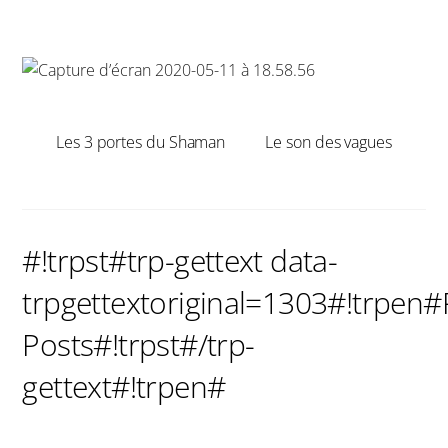
Les 3 portes du Shaman
Le son des vagues
#!trpst#trp-gettext data-
trpgettextoriginal=1303#!trpen#
Posts#!trpst#/trp-
gettext#!trpen#