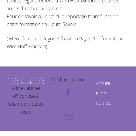
J’utilise régulièrement la Wim Hoff Méthode pour les
arrêts du tabac au cabinet.
Pour en savoir plus, voici le reportage tourné lors de
notre formation en Haute Savoie.
( Merci à mon collègue Sébastien Payet, 1er formateur
Wim Hoff Français)
Médias sociaux
ACCUEIL
Votre cabinet
BLOG
d’hypnose à
Chambéry ou en
CONTACT
visio.